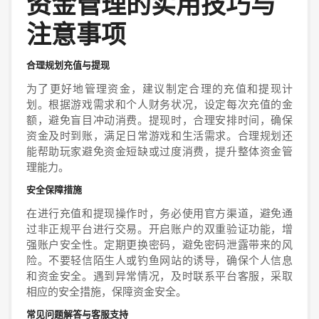
资金管理的实用技巧与
注意事项
合理规划充值与提现
为了更好地管理资金，建议制定合理的充值和提现计
划。根据游戏需求和个人财务状况，设定每次充值的金
额，避免盲目冲动消费。提现时，合理安排时间，确保
资金及时到账，满足日常游戏和生活需求。合理规划还
能帮助玩家避免资金短缺或过度消费，提升整体资金管
理能力。
安全保障措施
在进行充值和提现操作时，务必使用官方渠道，避免通
过非正规平台进行交易。开启账户的双重验证功能，增
强账户安全性。定期更换密码，避免密码泄露带来的风
险。不要轻信陌生人或钓鱼网站的诱导，确保个人信息
和资金安全。遇到异常情况，及时联系平台客服，采取
相应的安全措施，保障资金安全。
常见问题解答与客服支持