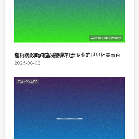
壹号娱乐pg下载手机版打造专业的世界杯赛事直播和精彩瞬间回放服务平台
2026-08-02