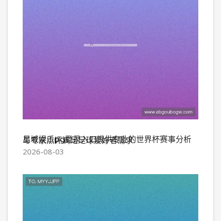
星域娱乐pg登录入口提供专业的世界杯赛事分析与专家点评满足足球爱好者需求
2026-08-03