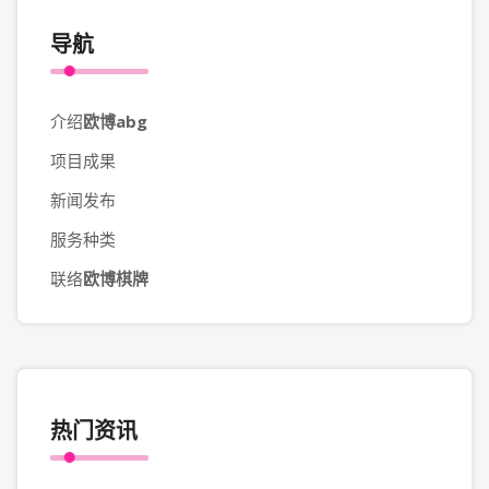
导航
介绍
欧博abg
项目成果
新闻发布
服务种类
联络
欧博棋牌
热门资讯