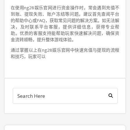
在使用ng28娱乐官网进行资金操作时，常会遇到充值不
到账、提现失败、账户冻结等问题。建议首先查阅平台
的帮助中心或FAQ，获取常见问题的解决方案。如无法解
决，及时联系平台客服，提供详细信息，获得专业帮
助。优质的客服支持能帮助玩家快速解决问题，确保资
金流转顺畅，提升整体游戏体验。
通过掌握以上在ng28娱乐官网中快速充值与提现的流程
和技巧，玩家可以