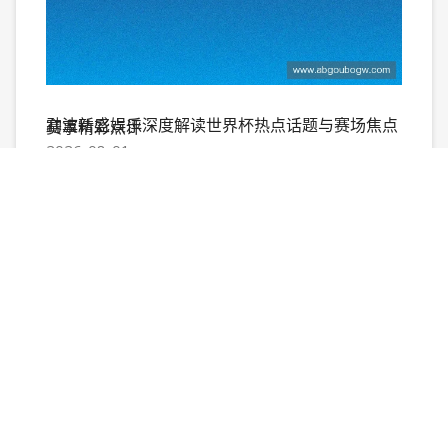
勐波新盛娱乐深度解读世界杯热点话题与赛场焦点赛事精彩点评
2026-08-01
欧博abg|欧博棋牌 - (中国)哈尔滨市欧博abg环保科技公司