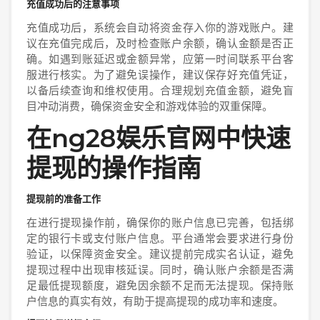
充值成功后的注意事项
充值成功后，系统会自动将资金存入你的游戏账户。建
议在充值完成后，及时检查账户余额，确认金额是否正
确。如遇到账延迟或金额异常，应第一时间联系平台客
服进行核实。为了避免误操作，建议保存好充值凭证，
以备后续查询和维权使用。合理规划充值金额，避免盲
目冲动消费，确保资金安全和游戏体验的双重保障。
在ng28娱乐官网中快速
提现的操作指南
提现前的准备工作
在进行提现操作前，确保你的账户信息已完善，包括绑
定的银行卡或支付账户信息。平台通常会要求进行身份
验证，以保障资金安全。建议提前完成实名认证，避免
提现过程中出现审核延误。同时，确认账户余额是否满
足最低提现额度，避免因余额不足而无法提现。保持账
户信息的真实有效，有助于提高提现的成功率和速度。