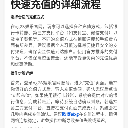
快速充值的详细流程
选择合适的充值方式
在ng28娱乐官网，玩家可以选择多种充值方式，包括银
行卡转账、第三方支付平台（如支付宝、微信支付）以
及电子钱包等。不同的充值方式在到账速度和手续费方
面有所差异。建议根据个人习惯选择最便捷且安全的支
付渠道，确保资金快速到达账户。使用官方推荐的支付
平台，不仅保障资金安全，还能享受更优惠的充值优惠
和优惠活动。
操作步骤详解
首先，登录ng28娱乐官网账号，进入“充值”页面。选择
你偏好的充值方式后，输入充值金额，确认无误后点击
“立即充值”。如果使用银行卡转账，系统会提供对应的银
行信息，完成转账后，等待系统自动确认到账。若选择
第三方支付平台，直接在支付页面完成支付，系统会在
几秒内完成充值确认。建议
欧博abg
在充值过程中，确保
网络连接稳定，避免操作中断导致充值失败或延迟。